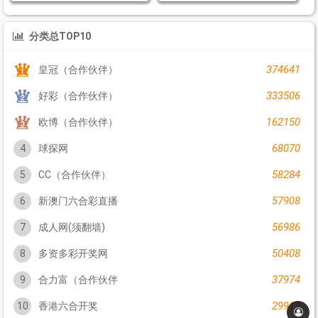
分类总TOP10
374641
皇冠（合作伙伴）
333506
好彩（合作伙伴）
162150
欧博（合作伙伴）
68070
4
球探网
58284
5
CC（合作伙伴）
57908
6
新澳门六合彩直播
56986
7
成人网(须翻墙)
50408
8
多资多彩开奖网
37974
9
合力富（合作伙伴
29912
10
香港六合开奖