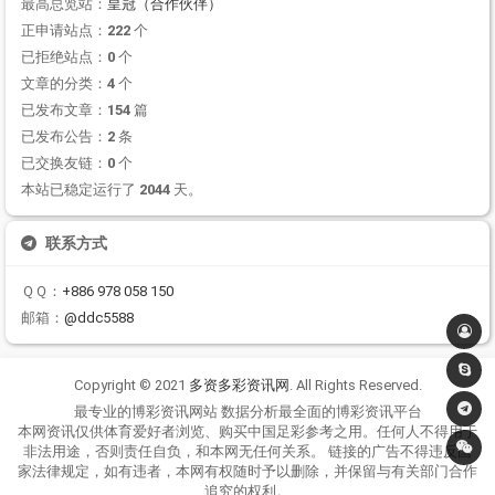
最高总览站：
皇冠（合作伙伴）
正申请站点：
222
个
已拒绝站点：
0
个
文章的分类：
4
个
已发布文章：
154
篇
已发布公告：
2
条
已交换友链：
0
个
本站已稳定运行了
2044
天。
联系方式
ＱＱ：
+886 978 058 150
邮箱：
@ddc5588
Copyright © 2021
多资多彩资讯网
. All Rights Reserved.
最专业的博彩资讯网站 数据分析最全面的博彩资讯平台
本网资讯仅供体育爱好者浏览、购买中国足彩参考之用。任何人不得用于
非法用途，否则责任自负，和本网无任何关系。 链接的广告不得违反国
家法律规定，如有违者，本网有权随时予以删除，并保留与有关部门合作
追究的权利。