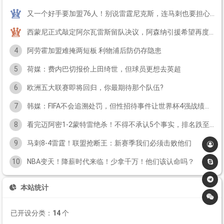
又一个好手要加盟76人！别说雷霆尼克斯，连马刺也要担心了
西蒙尼正式敲定阿尔瓦雷斯留队决议，阿森纳引援希望再度落空
4
阿劳霍加盟难掩两短板 利物浦后防仍存隐患
5
荷媒：费内巴切报价上田绮世，但球员更想去英超
6
欧洲五大联赛即将回归，你最期待那个队伍?
7
韩媒：FIFA不会追溯处罚，但性招待事件让世界杯4强战绩受疑
8
看完迈阿密1‑2蒙特雷绝杀！不得不承认5个事实，排名跌至B组第11
9
马刺8-4雷霆！联盟抢断王：新赛季我们必须击败他们
10
NBA变天！降薪时代来临！少拿千万！他们该认命吗？
本站统计
已开设分类：
14
个