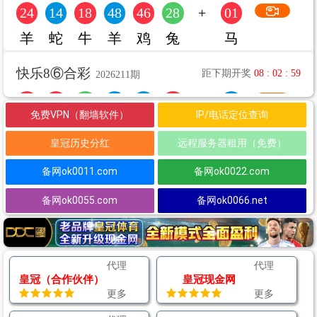
免费VPN（翻墙软件）
IP/电话定位查询
皇冠历史分红
远程服务器租用（免费）
备网ok0011.com
备网ok0022.com
备网ok0055.com
备网ok0066.net
代理
代理
皇冠（合作伙伴）
皇冠现金网
更多
更多