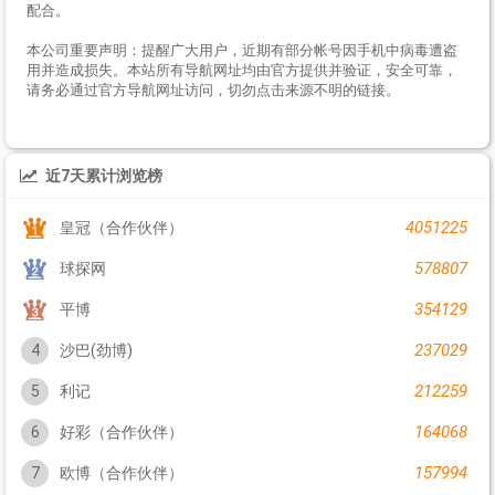
配合。
本公司重要声明：提醒广大用户，近期有部分帐号因手机中病毒遭盗
用并造成损失。本站所有导航网址均由官方提供并验证，安全可靠，
请务必通过官方导航网址访问，切勿点击来源不明的链接。
近7天累计浏览榜
4051225
皇冠（合作伙伴）
578807
球探网
354129
平博
237029
4
沙巴(劲博)
212259
5
利记
164068
6
好彩（合作伙伴）
157994
7
欧博（合作伙伴）