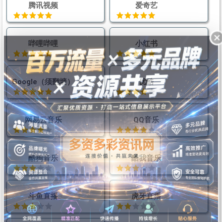
腾讯视频
爱奇艺
哔哩哔哩
小红书
Google（须翻墙）
优酷
网易云音乐
QQ音乐
酷狗音乐
酷我音乐
斗鱼直播
虎牙直播