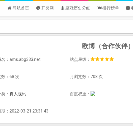
导航首页
开奖网
皇冠历史分红
排行榜单
欧博（合作伙伴
：ams.abg333.net
站点星级：
数：68 次
月浏览数：708 次
分类：
真人视讯
百度权重：
：2022-03-21 23:31:43