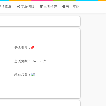
申请收录
文章信息
王者荣耀
关于本站
）
是否推荐：
是
总浏览数：162086 次
移动权重：