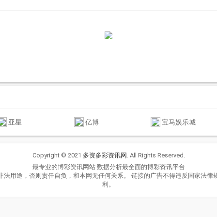
亚星
亿博
宝马娱乐城
Copyright © 2021
多资多彩资讯网
. All Rights Reserved.
最专业的博彩资讯网站 数据分析最全面的博彩资讯平台
非法用途，否则责任自负，和本网无任何关系。 链接的广告不得违反国家法律
利。