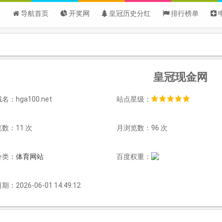
导航首页
开奖网
皇冠历史分红
排行榜单
皇冠现金网
：hga100.net
站点星级：
数：11 次
月浏览数：96 次
分类：
体育网站
百度权重：
：2026-06-01 14:49:12