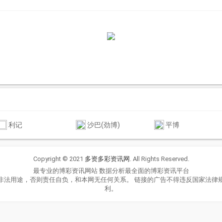
利记
沙巴(劲博)
平博
Copyright © 2021
多资多彩资讯网
. All Rights Reserved.
最专业的博彩资讯网站 数据分析最全面的博彩资讯平台
非法用途，否则责任自负，和本网无任何关系。 链接的广告不得违反国家法律
利。