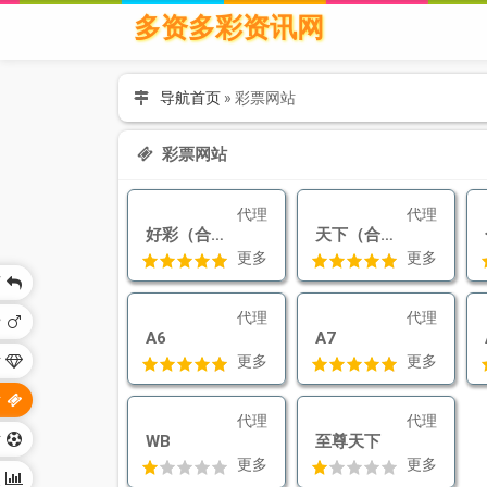
多资多彩资讯网
导航首页
»
彩票网站
彩票网站
代理
代理
好彩（合作伙伴）
天下（合作伙伴）
更多
更多
页
代理
代理
帮
A6
A7
更多
更多
站
站
代理
代理
站
WB
至尊天下
更多
更多
奖