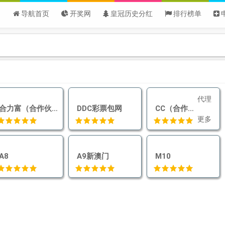
导航首页
开奖网
皇冠历史分红
排行榜单
代理
合力富（合作伙伴
DDC彩票包网
CC（合作伙伴）
更多
A8
A9新澳门
M10