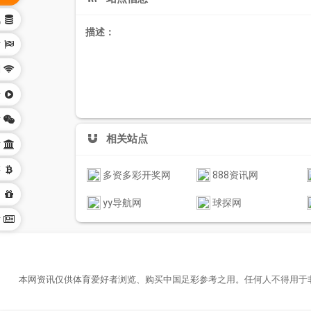
讯
描述：
站
N
音
站
相关站点
站
链
多资多彩开奖网
888资讯网
物
yy导航网
球探网
站
本网资讯仅供体育爱好者浏览、购买中国足彩参考之用。任何人不得用于