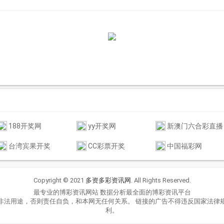
188开奖网
yy开奖网
新澳门六合彩直播
台湾宾果开奖
CC彩票开奖
中国福彩网
Copyright © 2021
多资多彩资讯网
. All Rights Reserved.
最专业的博彩资讯网站 数据分析最全面的博彩资讯平台
非法用途，否则责任自负，和本网无任何关系。 链接的广告不得违反国家法律
利。