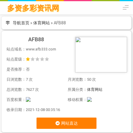
多资多彩资讯网
导航首页
»
体育网站
»
AFB88
AFB88
站点域名：www.afb333.com
站点星级：
是否推荐：否
日浏览数：7 次
月浏览数：50 次
总浏览数：7627 次
所属分类：
体育网站
百度权重：
移动权重：
收录日期：2021-12-08 00:35:16
网站直达