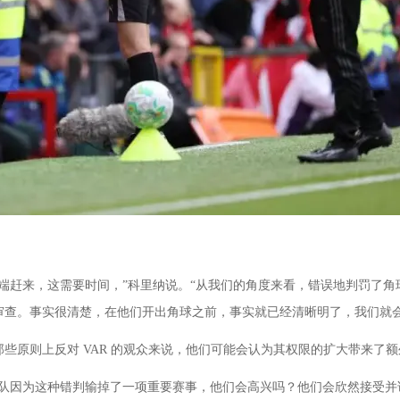
端赶来，这需要时间，”科里纳说。“从我们的角度来看，错误地判罚了
审查。事实很清楚，在他们开出角球之前，事实就已经清晰明了，我们就会
些原则上反对 VAR 的观众来说，他们可能会认为其权限的扩大带来了
队因为这种错判输掉了一项重要赛事，他们会高兴吗？他们会欣然接受并