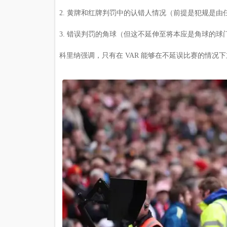
2. 黄牌和红牌判罚中的认错人情况（前提是犯规是
3. 错误判罚的角球（但这不延伸至将本应是角球的球
科里纳强调，只有在 VAR 能够在不延误比赛的情