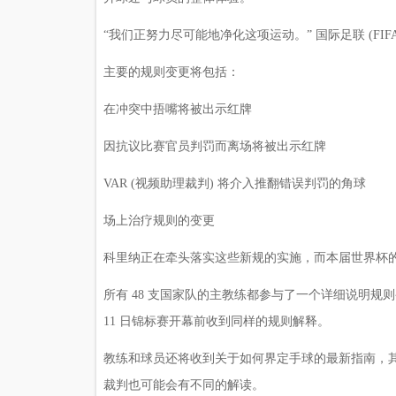
“我们正努力尽可能地净化这项运动。” 国际足联 (FIFA) 裁
主要的规则变更将包括：
在冲突中捂嘴将被出示红牌
因抗议比赛官员判罚而离场将被出示红牌
VAR (视频助理裁判) 将介入推翻错误判罚的角球
场上治疗规则的变更
科里纳正在牵头落实这些新规的实施，而本届世界杯的 
所有 48 支国家队的主教练都参与了一个详细说明规
11 日锦标赛开幕前收到同样的规则解释。
教练和球员还将收到关于如何界定手球的最新指南，其
裁判也可能会有不同的解读。