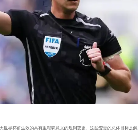
今年夏天世界杯前生效的具有里程碑意义的规则变更。这些变更的总体目标