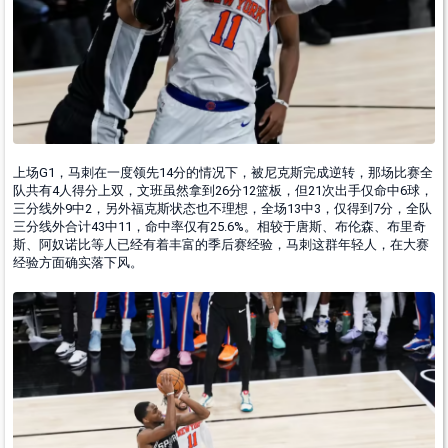
上场G1，马刺在一度领先14分的情况下，被尼克斯完成逆转，那场比赛全
队共有4人得分上双，文班虽然拿到26分12篮板，但21次出手仅命中6球，
三分线外9中2，另外福克斯状态也不理想，全场13中3，仅得到7分，全队
三分线外合计43中11，命中率仅有25.6%。相较于唐斯、布伦森、布里奇
斯、阿奴诺比等人已经有着丰富的季后赛经验，马刺这群年轻人，在大赛
经验方面确实落下风。