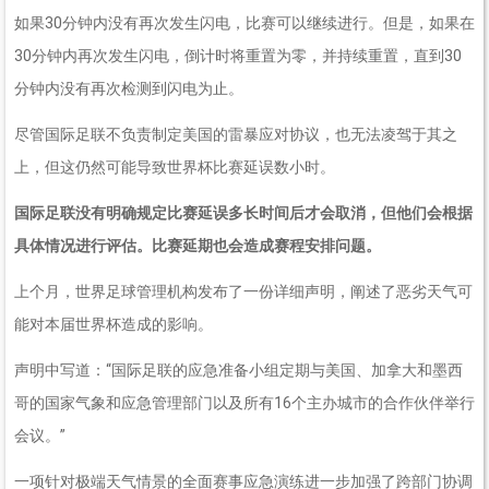
如果30分钟内没有再次发生闪电，比赛可以继续进行。但是，如果在
30分钟内再次发生闪电，倒计时将重置为零，并持续重置，直到30
分钟内没有再次检测到闪电为止。
尽管国际足联不负责制定美国的雷暴应对协议，也无法凌驾于其之
上，但这仍然可能导致世界杯比赛延误数小时。
国际足联没有明确规定比赛延误多长时间后才会取消，但他们会根据
具体情况进行评估。比赛延期也会造成赛程安排问题。
上个月，世界足球管理机构发布了一份详细声明，阐述了恶劣天气可
能对本届世界杯造成的影响。
声明中写道：“国际足联的应急准备小组定期与美国、加拿大和墨西
哥的国家气象和应急管理部门以及所有16个主办城市的合作伙伴举行
会议。”
一项针对极端天气情景的全面赛事应急演练进一步加强了跨部门协调